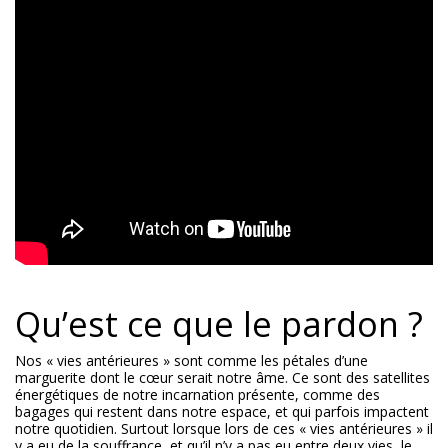
Qu’est ce que le pardon ?
Nos « vies antérieures » sont comme les pétales d’une
marguerite dont le cœur serait notre âme. Ce sont des satellites
énergétiques de notre incarnation présente, comme des
bagages qui restent dans notre espace, et qui parfois impactent
notre quotidien. Surtout lorsque lors de ces « vies antérieures » il
y a eu de la souffrance, et qu’il n’y a pas eu entre deux vies, le