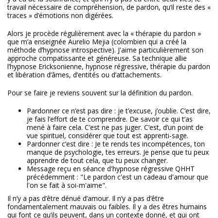
travail nécessaire de compréhension, de pardon, qu’il reste des «
traces » d’émotions non digérées.
Alors je procède régulièrement avec la « thérapie du pardon »
que m’a enseignée Aurelio Mejia (colombien qui a créé la
méthode d’hypnose introspective). J'aime particulièrement son
approche compatissante et généreuse. Sa technique allie
l’hypnose Ericksonienne, hypnose régressive, thérapie du pardon
et libération d’âmes, d’entités ou d’attachements.
Pour se faire je reviens souvent sur la définition du pardon.
Pardonner ce n’est pas dire : je t’excuse, j’oublie. C’est dire,
je fais l’effort de te comprendre. De savoir ce qui t’as
mené à faire cela. C’est ne pas juger. C’est, d’un point de
vue spirituel, considérer que tout est apprenti-sage.
Pardonner c’est dire : Je te rends tes incompétences, ton
manque de psychologie, tes erreurs. Je pense que tu peux
apprendre de tout cela, que tu peux changer.
Message reçu en séance d'hypnose régressive QHHT
précédemment : "Le pardon c'est un cadeau d'amour que
l'on se fait à soi-m'aime".
Il n’y a pas d’être dénué d’amour. Il n’y a pas d’être
fondamentalement mauvais ou faibles. Il y a des êtres humains
qui font ce qu’ils peuvent, dans un contexte donné, et qui ont