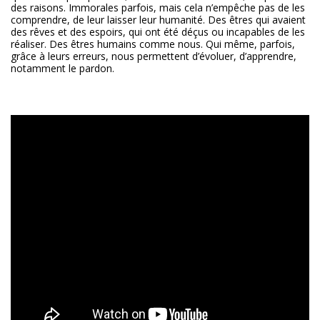
des raisons. Immorales parfois, mais cela n’empêche pas de les
comprendre, de leur laisser leur humanité. Des êtres qui avaient
des rêves et des espoirs, qui ont été déçus ou incapables de les
réaliser. Des êtres humains comme nous. Qui même, parfois,
grâce à leurs erreurs, nous permettent d’évoluer, d’apprendre,
notamment le pardon.