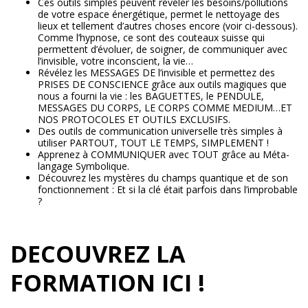
Ces outils simples peuvent révéler les besoins/pollutions
de votre espace énergétique, permet le nettoyage des
lieux et tellement d’autres choses encore (voir ci-dessous).
Comme l’hypnose, ce sont des couteaux suisse qui
permettent d’évoluer, de soigner, de communiquer avec
l’invisible, votre inconscient, la vie…
Révélez les MESSAGES DE l’invisible et permettez des
PRISES DE CONSCIENCE grâce aux outils magiques que
nous a fourni la vie : les BAGUETTES, le PENDULE,
MESSAGES DU CORPS, LE CORPS COMME MEDIUM…ET
NOS PROTOCOLES ET OUTILS EXCLUSIFS.
Des outils de communication universelle très simples à
utiliser PARTOUT, TOUT LE TEMPS, SIMPLEMENT !
Apprenez à COMMUNIQUER avec TOUT grâce au Méta-
langage Symbolique.
Découvrez les mystères du champs quantique et de son
fonctionnement : Et si la clé était parfois dans l’improbable
?
DECOUVREZ LA
FORMATION ICI !