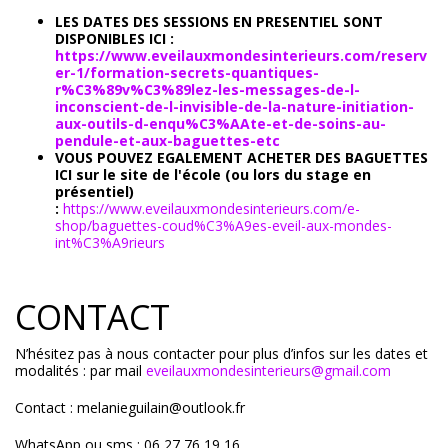
LES DATES DES SESSIONS EN PRESENTIEL SONT
DISPONIBLES ICI :
https://www.eveilauxmondesinterieurs.com/reserv
er-1/formation-secrets-quantiques-
r%C3%89v%C3%89lez-les-messages-de-l-
inconscient-de-l-invisible-de-la-nature-initiation-
aux-outils-d-enqu%C3%AAte-et-de-soins-au-
pendule-et-aux-baguettes-etc
VOUS POUVEZ EGALEMENT ACHETER DES BAGUETTES
ICI sur le site de l'école (ou lors du stage en
présentiel)
:
https://www.eveilauxmondesinterieurs.com/e-
shop/baguettes-coud%C3%A9es-eveil-aux-mondes-
int%C3%A9rieurs
CONTACT
N’hésitez pas à nous contacter pour plus d’infos sur les dates et
modalités : par mail
eveilauxmondesinterieurs@gmail.com
Contact : melanieguilain@outlook.fr
WhatsApp ou sms : 06 27 76 19 16