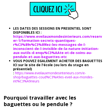
LES DATES DES SESSIONS EN PRESENTIEL SONT
DISPONIBLES ICI :
https://www.eveilauxmondesinterieurs.com/reserv
er-1/formation-secrets-quantiques-
r%C3%89v%C3%89lez-les-messages-de-l-
inconscient-de-l-invisible-de-la-nature-initiation-
aux-outils-d-enqu%C3%AAte-et-de-soins-au-
pendule-et-aux-baguettes-etc
VOUS POUVEZ EGALEMENT ACHETER DES BAGUETTES
ICI sur le site de l'école (ou lors du stage en
présentiel)
:
https://www.eveilauxmondesinterieurs.com/e-
shop/baguettes-coud%C3%A9es-eveil-aux-mondes-
int%C3%A9rieurs
Pourquoi travailler avec les
baguettes ou le pendule ?