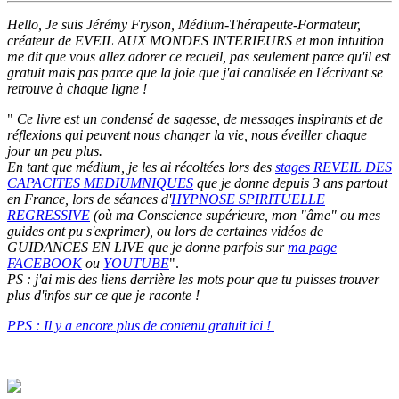
Hello, Je suis Jérémy Fryson, Médium-Thérapeute-Formateur,
créateur de EVEIL AUX MONDES INTERIEURS et mon intuition
me dit que vous allez adorer ce recueil, pas seulement parce qu'il est
gratuit mais pas parce que la joie que j'ai canalisée en l'écrivant se
retrouve à chaque ligne !
"
Ce livre est un condensé de sagesse, de messages inspirants et de
réflexions qui peuvent nous changer la vie, nous éveiller chaque
jour un peu plus.
En tant que médium, je les ai récoltées lors des
stages REVEIL DES
CAPACITES MEDIUMNIQUES
que je donne depuis 3 ans partout
en France, lors de séances d'
HYPNOSE SPIRITUELLE
REGRESSIVE
(où ma Conscience supérieure, mon "âme" ou mes
guides ont pu s'exprimer), ou lors de certaines vidéos de
GUIDANCES EN LIVE que je donne parfois sur
ma page
FACEBOOK
ou
YOUTUBE
".
PS : j'ai mis des liens derrière les mots pour que tu puisses trouver
plus d'infos sur ce que je raconte !
PPS : Il y a encore plus de contenu gratuit ici !