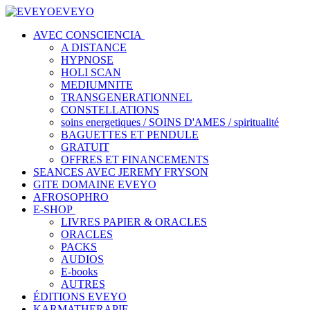
EVEYO
AVEC CONSCIENCIA
A DISTANCE
HYPNOSE
HOLI SCAN
MEDIUMNITE
TRANSGENERATIONNEL
CONSTELLATIONS
soins energetiques / SOINS D'AMES / spiritualité
BAGUETTES ET PENDULE
GRATUIT
OFFRES ET FINANCEMENTS
SEANCES AVEC JEREMY FRYSON
GITE DOMAINE EVEYO
AFROSOPHRO
E-SHOP
LIVRES PAPIER & ORACLES
ORACLES
PACKS
AUDIOS
E-books
AUTRES
ÉDITIONS EVEYO
KARMATHERAPIE