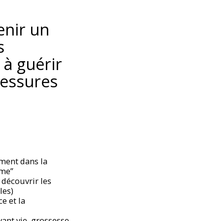
enir un
s
 à guérir
lessures
ment dans la
âme”
 découvrir les
les)
e et la
ant vie, grossesse