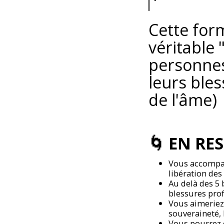
Cette for
véritable 
personnes 
leurs ble
de l'âme)
🌀 EN RE
Vous accompag
libération des
Au delà des 5 
blessures prof
Vous aimeriez
souveraineté, l
Vous pourrez c