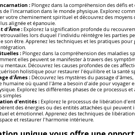
ncarnation :
Plongez dans la compréhension des défis et 
rs de l'incarnation dans le monde physique. Explorez co
ter votre cheminement spirituel et découvrez des moyens 
lus alignée et épanouie.
 d’Âme :
Explorez la signification profonde du recouvre
etrouvailles lors duquel l'individu réintègre les parties 
 son être. Apprenez les techniques et les pratiques pour
intégration.
tuelles :
Plongez dans la compréhension des maladies spi
ment elles peuvent se manifester à travers des symptôm
u mentaux. Découvrez les causes profondes de ces affecti
uérison holistique pour restaurer l'équilibre et la santé sp
age d'Âmes :
Découvrez les mystères du passage d'âmes, 
ce humaine où quand l'âme a besoin d'aide pour voyager 
hysique. Explorez les différentes phases de ce processus e
s simples
ation d'entités :
Explorez le processus de libération d'ent
ibèrent des énergies ou des entités attachées qui peuvent i
ituel et émotionnel. Apprenez des techniques de libératio
espace et restaurer l'harmonie intérieure.
tion unique vous offre une opport