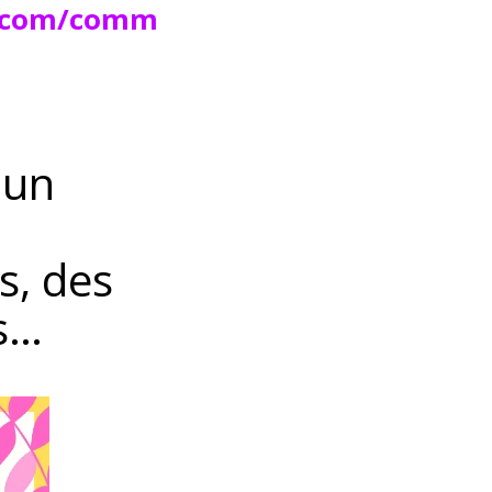
ox.com/comm
 un
s, des
es…