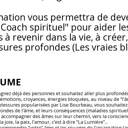
mation vous permettra de dev
"Coach spirituel" pour aider le
à revenir dans la vie, à créer,
ssures profondes (Les vraies b
SUME
nez déjà des personnes et souhaitez aller plus profondé
 émotions, croyances, énergies bloquées, au niveau de “l’
blessures popularisées par Lise Bourbeau, vous souhaitez
ondes de l’âme, et leurs conséquences (maladies spirituel
 accompagner des âmes sur leur chemin, vers la conscienc
a joie, la paix, l’amour, c’est à dire “La Lumière”...
omprendre “votre“ âme et les rouages de l'incarnation (av