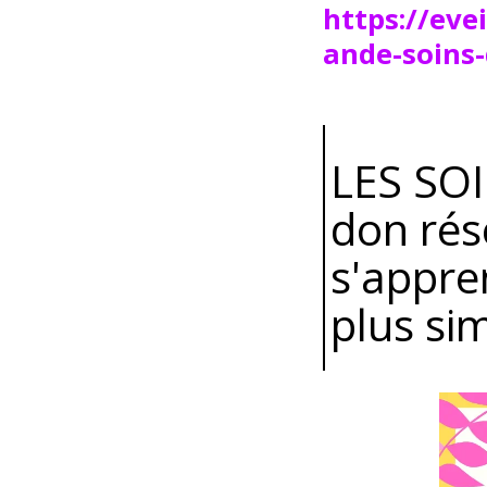
https://ev
ande-soins
LES SOI
don rése
s'appre
plus si