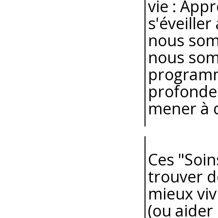
vie : App
s'éveille
nous somm
nous som
programm
profonde
mener à d
Ces "Soin
trouver d
mieux viv
(ou aider 