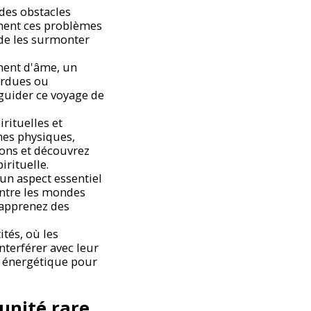
des obstacles
mment ces problèmes
de les surmonter
ment d'âme, un
perdues ou
 guider ce voyage de
rituelles et
es physiques,
ons et découvrez
irituelle.
un aspect essentiel
entre les mondes
t apprenez des
ités, où les
nterférer avec leur
n énergétique pour
unité rare