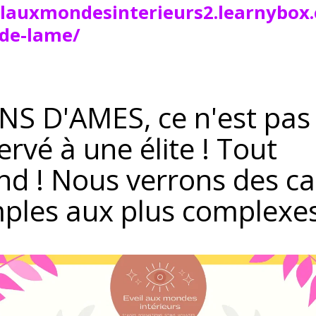
eilauxmondesinterieurs2.learnyb
-de-lame/
NS D'AMES, ce n'est pas
rvé à une élite ! Tout
nd ! Nous verrons des ca
mples aux plus complex