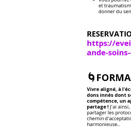
et traumatisme
donner du sen
RESERVATI
https://ev
ande-soins
🌀FORMAT
Vivre aligné, à l
dons innés dont s
compétence, un app
partage !
J'ai ains
partager les protoco
chemin d'acceptatio
harmonieuse...