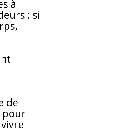
es à
eurs : si
rps,
ent
e de
s pour
 vivre