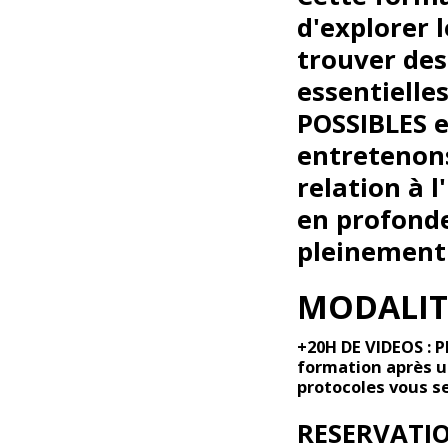
d'explorer 
trouver des
essentielle
POSSIBLES e
entretenons
relation à l
en profonde
pleinement 
MODALI
+20H DE VIDEOS : 
formation après u
protocoles vous s
RESERVATI