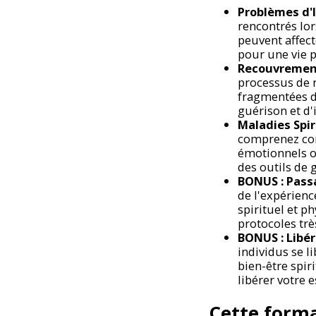
Problèmes d'I
rencontrés lo
peuvent affec
pour une vie p
Recouvrement
processus de r
fragmentées de
guérison et d'
Maladies Spiri
comprenez com
émotionnels o
des outils de g
BONUS : Pass
de l'expérien
spirituel et p
protocoles trè
BONUS : Libér
individus se l
bien-être spir
libérer votre 
Cette forma